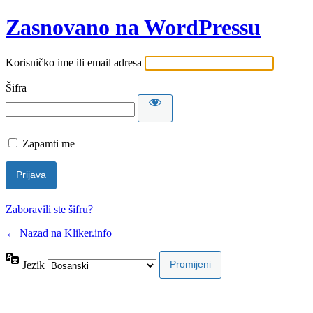
Zasnovano na WordPressu
Korisničko ime ili email adresa
Šifra
Zapamti me
Zaboravili ste šifru?
← Nazad na Kliker.info
Jezik