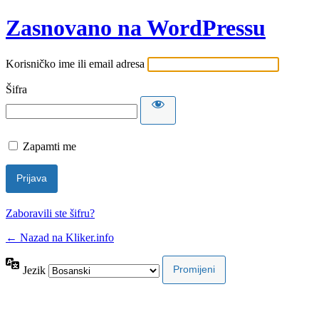
Zasnovano na WordPressu
Korisničko ime ili email adresa
Šifra
Zapamti me
Zaboravili ste šifru?
← Nazad na Kliker.info
Jezik