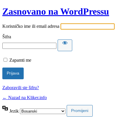
Zasnovano na WordPressu
Korisničko ime ili email adresa
Šifra
Zapamti me
Zaboravili ste šifru?
← Nazad na Kliker.info
Jezik