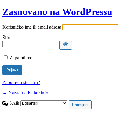
Zasnovano na WordPressu
Korisničko ime ili email adresa
Šifra
Zapamti me
Zaboravili ste šifru?
← Nazad na Kliker.info
Jezik