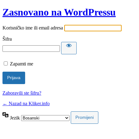
Zasnovano na WordPressu
Korisničko ime ili email adresa
Šifra
Zapamti me
Zaboravili ste šifru?
← Nazad na Kliker.info
Jezik