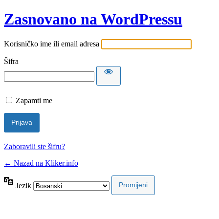
Zasnovano na WordPressu
Korisničko ime ili email adresa
Šifra
Zapamti me
Zaboravili ste šifru?
← Nazad na Kliker.info
Jezik