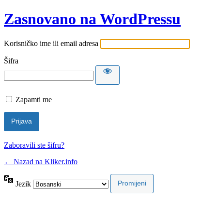
Zasnovano na WordPressu
Korisničko ime ili email adresa
Šifra
Zapamti me
Zaboravili ste šifru?
← Nazad na Kliker.info
Jezik