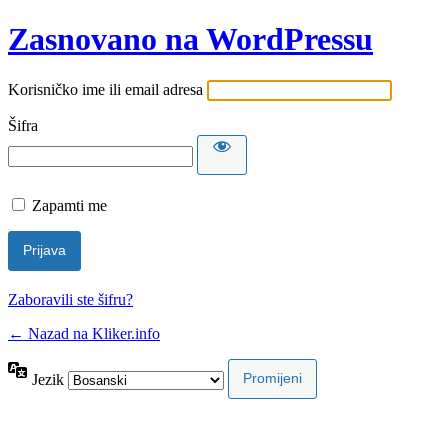
Zasnovano na WordPressu
Korisničko ime ili email adresa
Šifra
Zapamti me
Zaboravili ste šifru?
← Nazad na Kliker.info
Jezik