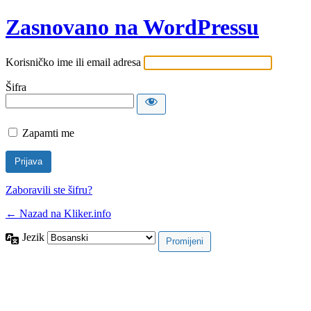
Zasnovano na WordPressu
Korisničko ime ili email adresa
Šifra
Zapamti me
Zaboravili ste šifru?
← Nazad na Kliker.info
Jezik