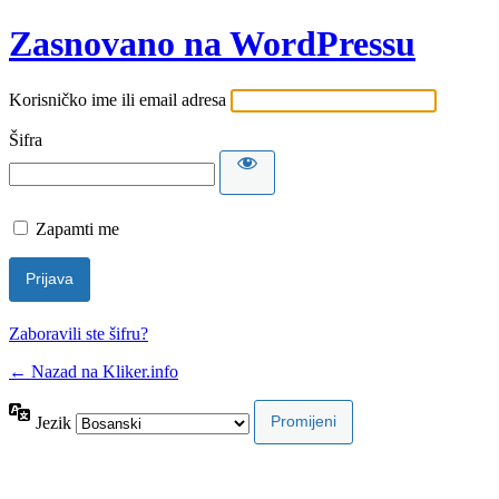
Zasnovano na WordPressu
Korisničko ime ili email adresa
Šifra
Zapamti me
Zaboravili ste šifru?
← Nazad na Kliker.info
Jezik