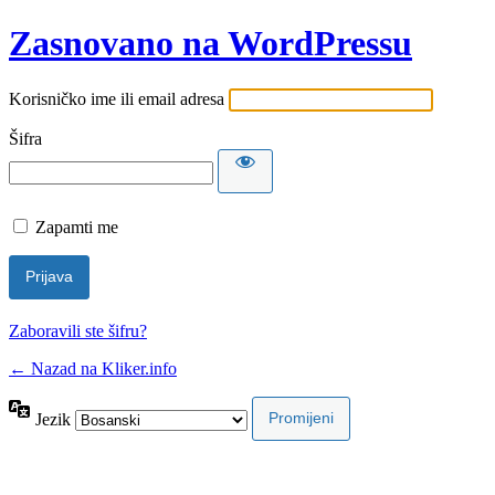
Zasnovano na WordPressu
Korisničko ime ili email adresa
Šifra
Zapamti me
Zaboravili ste šifru?
← Nazad na Kliker.info
Jezik