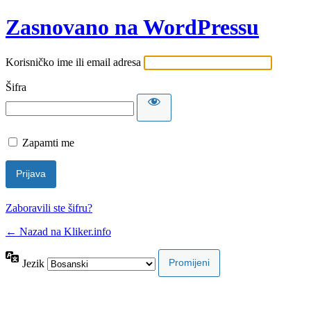
Zasnovano na WordPressu
Korisničko ime ili email adresa
Šifra
Zapamti me
Zaboravili ste šifru?
← Nazad na Kliker.info
Jezik