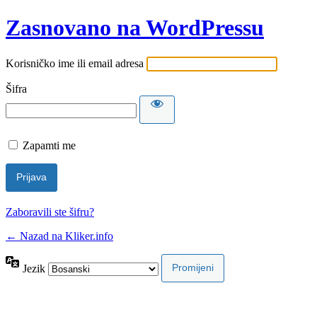
Zasnovano na WordPressu
Korisničko ime ili email adresa
Šifra
Zapamti me
Zaboravili ste šifru?
← Nazad na Kliker.info
Jezik