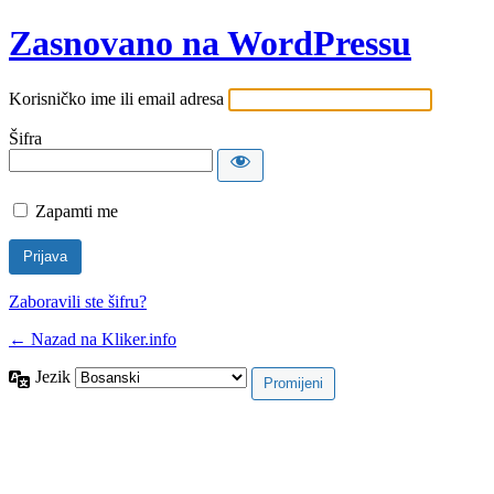
Zasnovano na WordPressu
Korisničko ime ili email adresa
Šifra
Zapamti me
Zaboravili ste šifru?
← Nazad na Kliker.info
Jezik