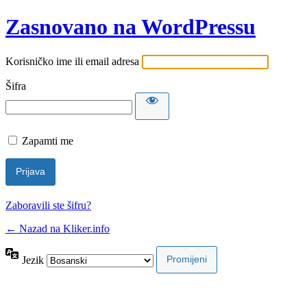
Zasnovano na WordPressu
Korisničko ime ili email adresa
Šifra
Zapamti me
Zaboravili ste šifru?
← Nazad na Kliker.info
Jezik