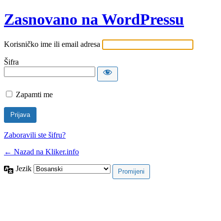
Zasnovano na WordPressu
Korisničko ime ili email adresa
Šifra
Zapamti me
Zaboravili ste šifru?
← Nazad na Kliker.info
Jezik