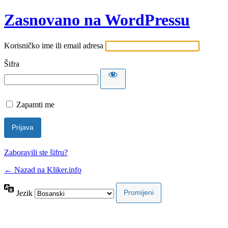
Zasnovano na WordPressu
Korisničko ime ili email adresa
Šifra
Zapamti me
Zaboravili ste šifru?
← Nazad na Kliker.info
Jezik