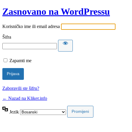
Zasnovano na WordPressu
Korisničko ime ili email adresa
Šifra
Zapamti me
Zaboravili ste šifru?
← Nazad na Kliker.info
Jezik