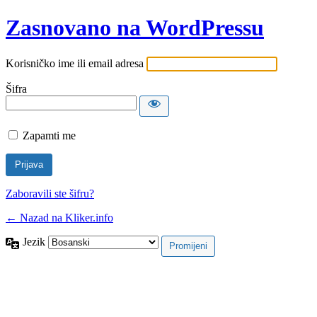
Zasnovano na WordPressu
Korisničko ime ili email adresa
Šifra
Zapamti me
Zaboravili ste šifru?
← Nazad na Kliker.info
Jezik