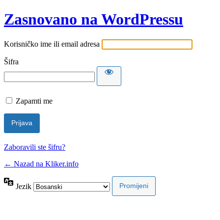
Zasnovano na WordPressu
Korisničko ime ili email adresa
Šifra
Zapamti me
Zaboravili ste šifru?
← Nazad na Kliker.info
Jezik