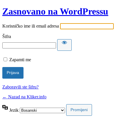
Zasnovano na WordPressu
Korisničko ime ili email adresa
Šifra
Zapamti me
Zaboravili ste šifru?
← Nazad na Kliker.info
Jezik