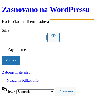
Zasnovano na WordPressu
Korisničko ime ili email adresa
Šifra
Zapamti me
Zaboravili ste šifru?
← Nazad na Kliker.info
Jezik