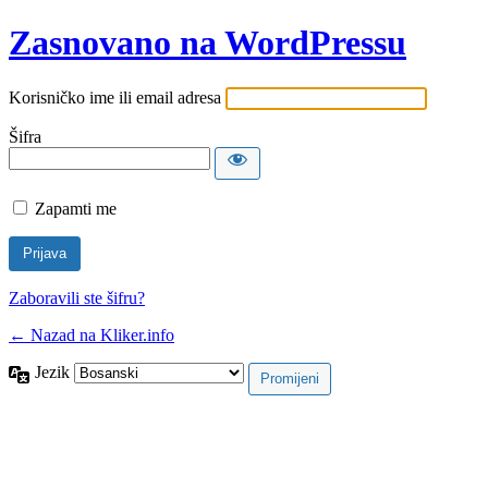
Zasnovano na WordPressu
Korisničko ime ili email adresa
Šifra
Zapamti me
Zaboravili ste šifru?
← Nazad na Kliker.info
Jezik