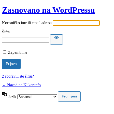
Zasnovano na WordPressu
Korisničko ime ili email adresa
Šifra
Zapamti me
Zaboravili ste šifru?
← Nazad na Kliker.info
Jezik