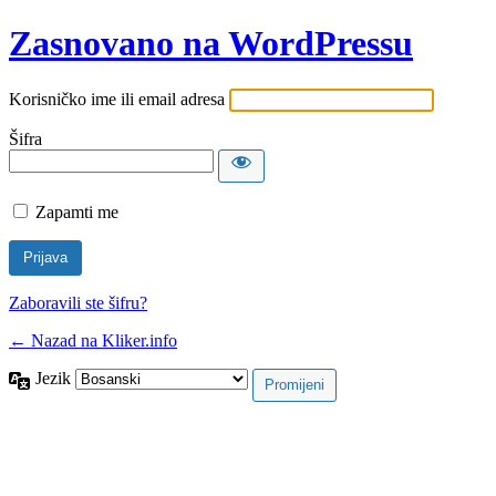
Zasnovano na WordPressu
Korisničko ime ili email adresa
Šifra
Zapamti me
Zaboravili ste šifru?
← Nazad na Kliker.info
Jezik