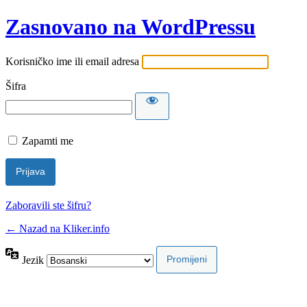
Zasnovano na WordPressu
Korisničko ime ili email adresa
Šifra
Zapamti me
Zaboravili ste šifru?
← Nazad na Kliker.info
Jezik