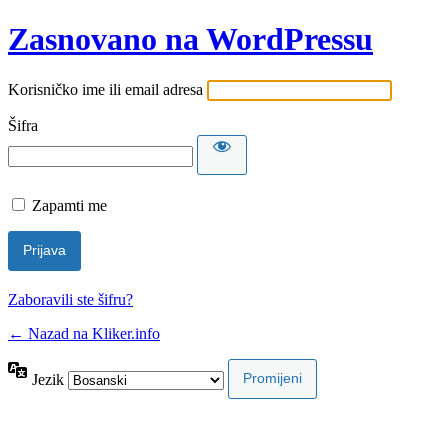
Zasnovano na WordPressu
Korisničko ime ili email adresa
Šifra
Zapamti me
Zaboravili ste šifru?
← Nazad na Kliker.info
Jezik