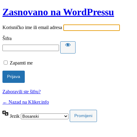
Zasnovano na WordPressu
Korisničko ime ili email adresa
Šifra
Zapamti me
Zaboravili ste šifru?
← Nazad na Kliker.info
Jezik