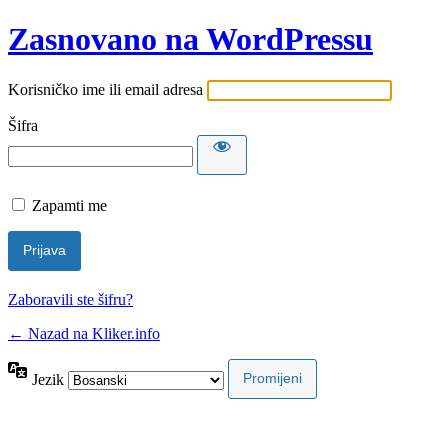
Zasnovano na WordPressu
Korisničko ime ili email adresa
Šifra
Zapamti me
Zaboravili ste šifru?
← Nazad na Kliker.info
Jezik