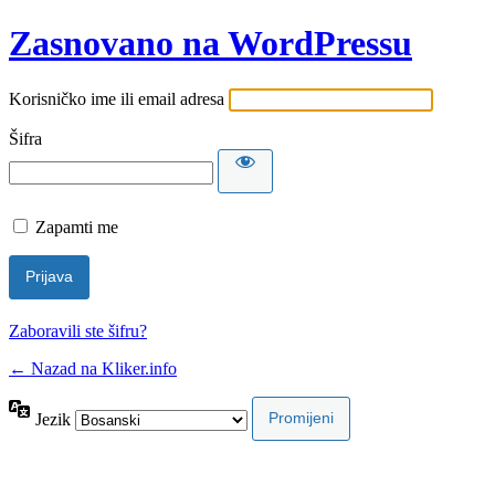
Zasnovano na WordPressu
Korisničko ime ili email adresa
Šifra
Zapamti me
Zaboravili ste šifru?
← Nazad na Kliker.info
Jezik