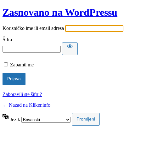
Zasnovano na WordPressu
Korisničko ime ili email adresa
Šifra
Zapamti me
Zaboravili ste šifru?
← Nazad na Kliker.info
Jezik