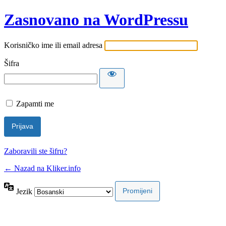
Zasnovano na WordPressu
Korisničko ime ili email adresa
Šifra
Zapamti me
Zaboravili ste šifru?
← Nazad na Kliker.info
Jezik