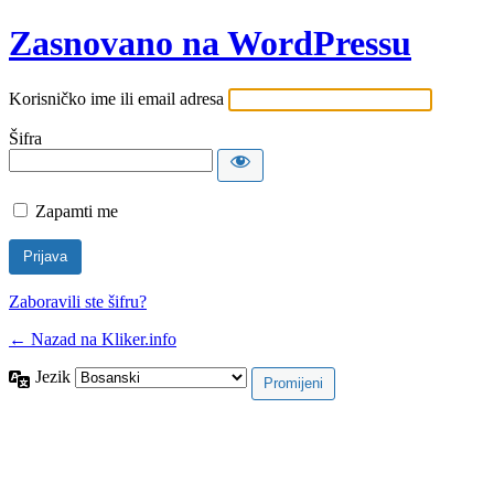
Zasnovano na WordPressu
Korisničko ime ili email adresa
Šifra
Zapamti me
Zaboravili ste šifru?
← Nazad na Kliker.info
Jezik