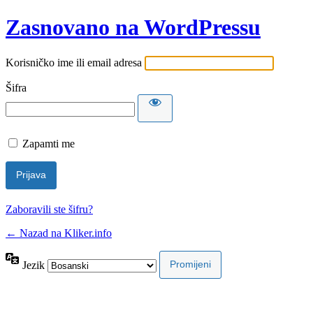
Zasnovano na WordPressu
Korisničko ime ili email adresa
Šifra
Zapamti me
Zaboravili ste šifru?
← Nazad na Kliker.info
Jezik