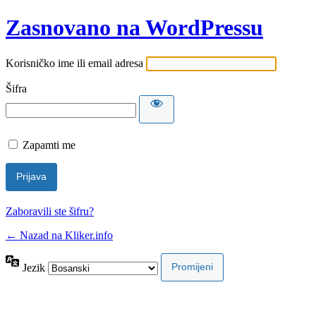
Zasnovano na WordPressu
Korisničko ime ili email adresa
Šifra
Zapamti me
Zaboravili ste šifru?
← Nazad na Kliker.info
Jezik