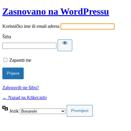
Zasnovano na WordPressu
Korisničko ime ili email adresa
Šifra
Zapamti me
Zaboravili ste šifru?
← Nazad na Kliker.info
Jezik