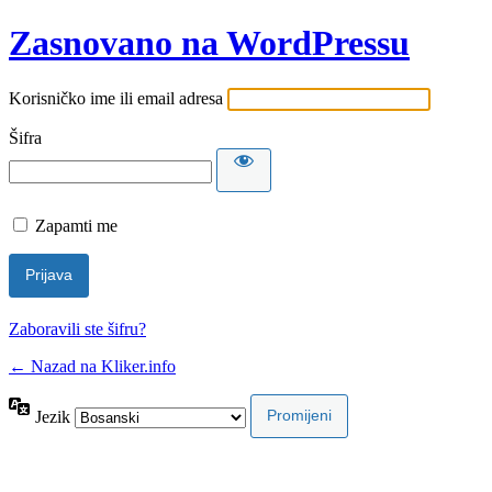
Zasnovano na WordPressu
Korisničko ime ili email adresa
Šifra
Zapamti me
Zaboravili ste šifru?
← Nazad na Kliker.info
Jezik