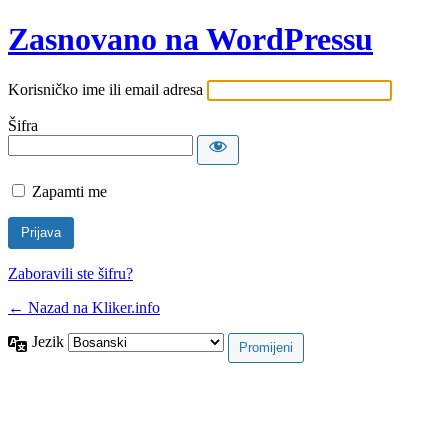
Zasnovano na WordPressu
Korisničko ime ili email adresa
Šifra
Zapamti me
Zaboravili ste šifru?
← Nazad na Kliker.info
Jezik