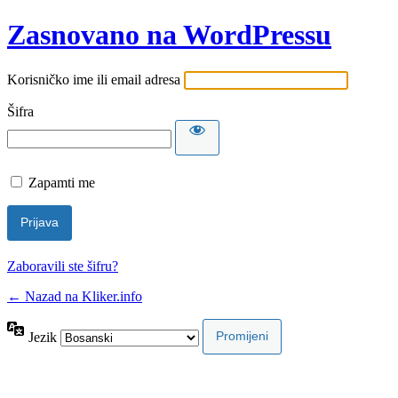
Zasnovano na WordPressu
Korisničko ime ili email adresa
Šifra
Zapamti me
Zaboravili ste šifru?
← Nazad na Kliker.info
Jezik