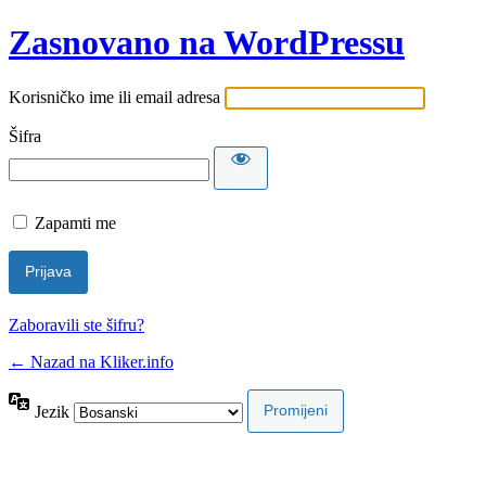
Zasnovano na WordPressu
Korisničko ime ili email adresa
Šifra
Zapamti me
Zaboravili ste šifru?
← Nazad na Kliker.info
Jezik