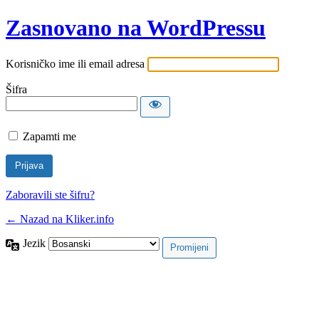
Zasnovano na WordPressu
Korisničko ime ili email adresa
Šifra
Zapamti me
Zaboravili ste šifru?
← Nazad na Kliker.info
Jezik