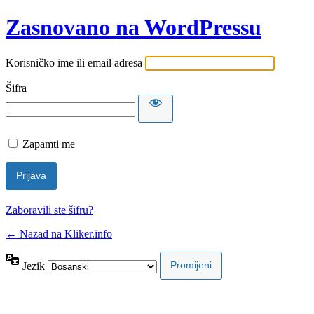
Zasnovano na WordPressu
Korisničko ime ili email adresa
Šifra
Zapamti me
Zaboravili ste šifru?
← Nazad na Kliker.info
Jezik