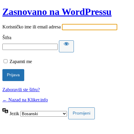
Zasnovano na WordPressu
Korisničko ime ili email adresa
Šifra
Zapamti me
Zaboravili ste šifru?
← Nazad na Kliker.info
Jezik