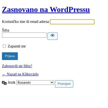
Zasnovano na WordPressu
Korisničko ime ili email adresa
Šifra
Zapamti me
Zaboravili ste šifru?
← Nazad na Kliker.info
Jezik