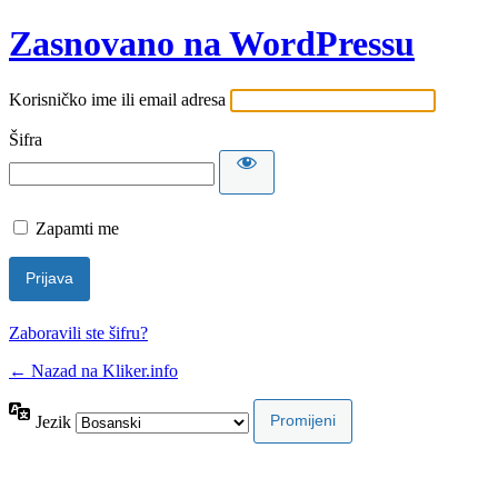
Zasnovano na WordPressu
Korisničko ime ili email adresa
Šifra
Zapamti me
Zaboravili ste šifru?
← Nazad na Kliker.info
Jezik