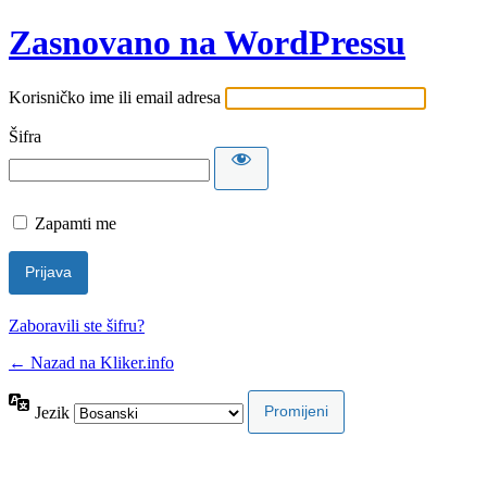
Zasnovano na WordPressu
Korisničko ime ili email adresa
Šifra
Zapamti me
Zaboravili ste šifru?
← Nazad na Kliker.info
Jezik