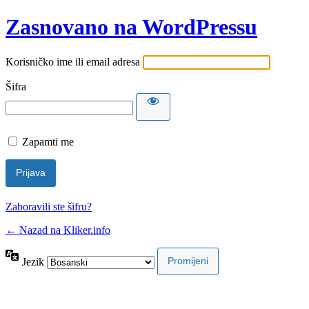
Zasnovano na WordPressu
Korisničko ime ili email adresa
Šifra
Zapamti me
Zaboravili ste šifru?
← Nazad na Kliker.info
Jezik