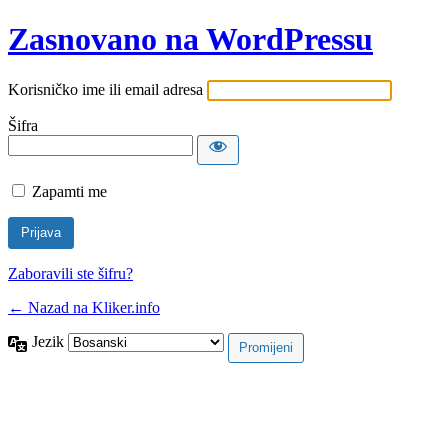
Zasnovano na WordPressu
Korisničko ime ili email adresa
Šifra
Zapamti me
Zaboravili ste šifru?
← Nazad na Kliker.info
Jezik