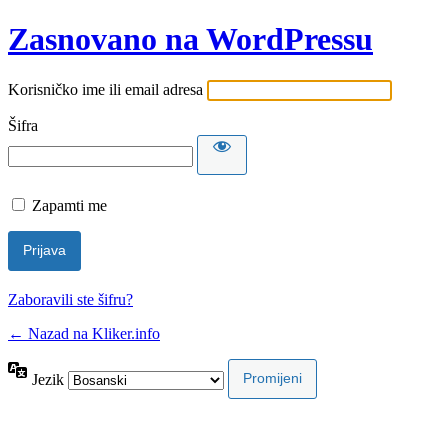
Zasnovano na WordPressu
Korisničko ime ili email adresa
Šifra
Zapamti me
Zaboravili ste šifru?
← Nazad na Kliker.info
Jezik