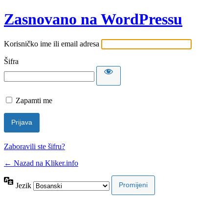
Zasnovano na WordPressu
Korisničko ime ili email adresa
Šifra
Zapamti me
Zaboravili ste šifru?
← Nazad na Kliker.info
Jezik